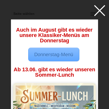
×
Seite wählen
Auch im August gibt es wieder
unsere Klassiker-Menüs am
Donnerstag
DATENSCHUTZERKLÄRUNG
Donnerstag-Menü
Datenschutz
Ab 13.06. gibt es wieder unseren
Sommer-Lunch
1. Datenschutz auf einen Blick
Allgemeine Hinweise
Die folgenden Hinweise geben einen einfachen