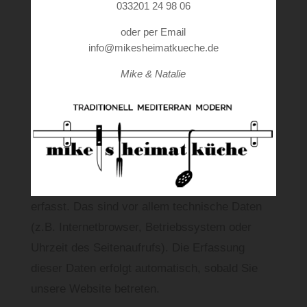
033201 24 98 06
dieser Website entnehmen.
oder per Email
Wie erfassen wir Ihre Daten?
info@mikesheimatkueche.de
Ihre Daten werden zum einen dadurch erhoben,
Mike & Natalie
dass Sie uns diese mitteilen. Hierbei kann es
sich z.B. um Daten handeln, die Sie in ein
Kontaktformular eingeben.
Andere Daten werden automatisch beim
Besuch der Website durch unsere IT-Systeme
erfasst. Das sind vor allem technische Daten
(z.B. Internetbrowser, Betriebssystem oder
Uhrzeit des Seitenaufrufs). Die Erfassung
dieser Daten erfolgt automatisch, sobald Sie
unsere Website betreten.